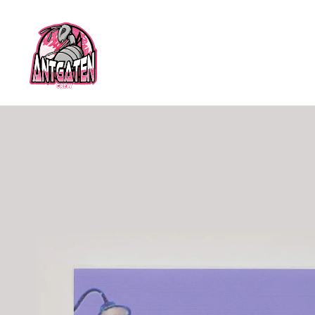
コンテ
ンツに
進む
商品情
報にス
キップ