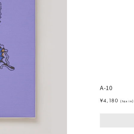
A-10
通
¥4,180
（tax in)
常
価
格